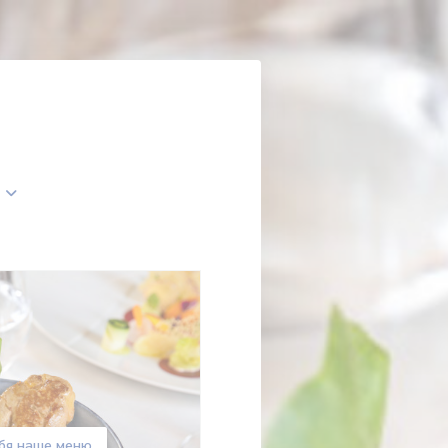
не))
бя наше меню