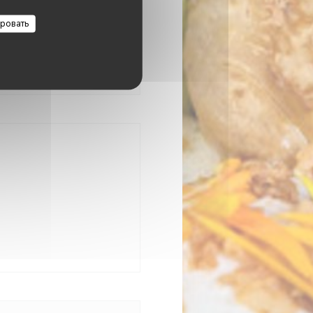
Закрыто
ровать
вается в новом окне))
окне))
 новом окне))