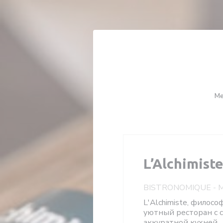
Панель управления cookies
М
L’Alchimist
BISTRONOMIQUE
-
L'Alchimiste, филосо
уютный ресторан с 
аккуратной кухней.