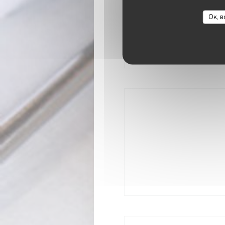
Кондиционер, Частный
Ок, в
Спосо
Apple Pay, Paiement
средства, виза, пров