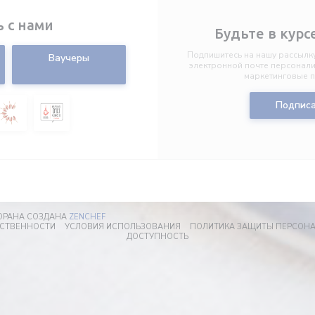
ь с нами
Будьте в курс
Подпишитесь на нашу рассылку
Ваучеры
электронной почте персонал
маркетинговые 
Подписа
((ОТКРЫВАЕТСЯ В НОВОМ ОКНЕ))
СТОРАНА СОЗДАНА
ZENCHEF
((ОТКРЫВАЕТСЯ В НОВОМ ОКНЕ))
((ОТКРЫВАЕТСЯ В НОВОМ ОКНЕ))
ТСТВЕННОСТИ
УСЛОВИЯ ИСПОЛЬЗОВАНИЯ
ПОЛИТИКА ЗАЩИТЫ ПЕРСОН
((ОТКРЫВАЕТСЯ В НОВОМ ОКНЕ
ДОСТУПНОСТЬ