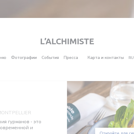
L’ALCHIMISTE
еню
Фотографии
События
Пресса
Карта и контакты
RU
((открывается в новом ок
e
MONTPELLIER
фия гурманов - это
современной и
Откройте для се