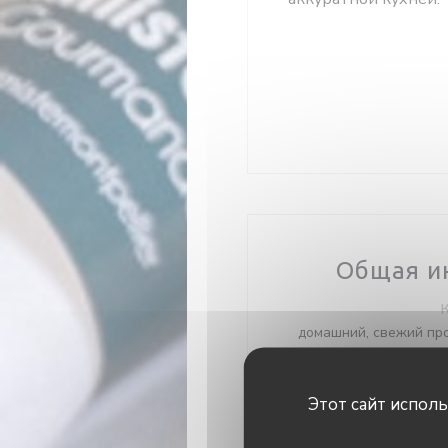
Общая и
домашний, свежий про
Тип 
Bist
Этот сайт испол
У