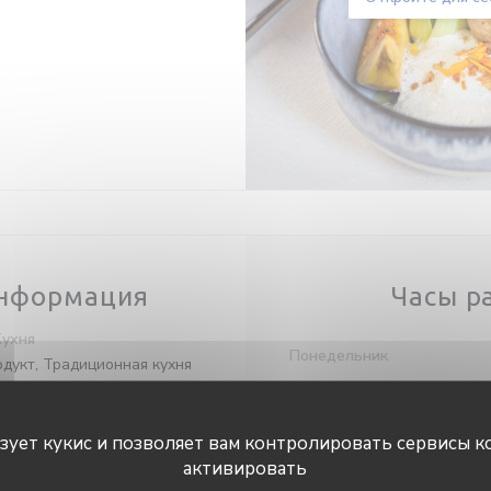
нформация
Часы р
Кухня
Понедельник
дукт, Традиционная кухня
заведения
Вторник
ronomique
ьзует кукис и позволяет вам контролировать сервисы к
С�
-
С�
активировать
слуги