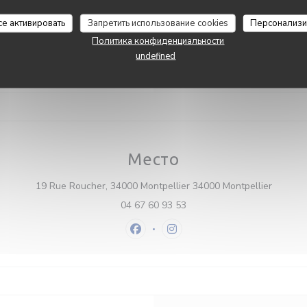
 прокат, терраса, ВАЙ-ФАЙ
L’Alchimiste
Воскресенье
се активировать
Запретить использование cookies
Персонализи
бы оплаты
Политика конфиденциальности
 Sans Contact, Денежные
undefined
ерки, Дебетовая карточка
Место
((откры
19 Rue Roucher, 34000 Montpellier 34000 Montpellier
04 67 60 93 53
Facebook ((открывается в новом 
Instagram ((открывается в