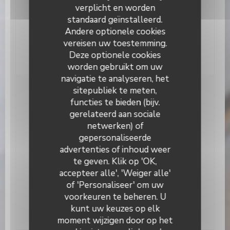
Diensten
verplicht en worden
Airconditioning, Private Hire, Terras, WIFI
standaard geïnstalleerd.
Andere optionele cookies
Betaalmethoden
vereisen uw toestemming.
Apple Pay, Paiement Sans ContactPaiement Sans
Contact, Contant geld, Visa, controles, Debetkaart
Deze optionele cookies
worden gebruikt om uw
navigatie te analyseren, het
sitepubliek te meten,
Openingstijden
functies te bieden (bijv.
gerelateerd aan sociale
netwerken) of
Maandag
19:00 - 22:30
gepersonaliseerde
L’Alchimiste
advertenties of inhoud weer
Dinsdag
Gesloten
te geven. Klik op 'OK,
accepteer alle', 'Weiger alle'
Woe
-
Zat
19:00 - 22:30
of 'Personaliseer' om uw
voorkeuren te beheren. U
Zondag
Gesloten
kunt uw keuzes op elk
moment wijzigen door op het