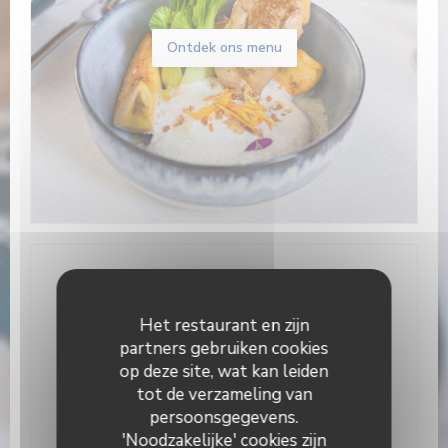
Ontdek ons menu
Algemene informatie
Het restaurant en zijn
Keuken
partners gebruiken cookies
Eigengemaakt, vers product, Traditionele keuken
op deze site, wat kan leiden
Soort bedrijf
tot de verzameling van
Bistronomique
persoonsgegevens.
'Noodzakelijke' cookies zijn