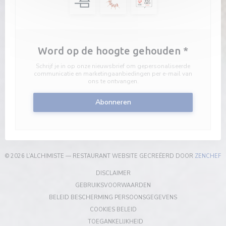
Word op de hoogte gehouden
*
Schrijf je in op onze nieuwsbrief om gepersonaliseerde
communicatie en marketingaanbiedingen per e-mail van
ons te ontvangen.
Abonneren
(
© 2026 L’ALCHIMISTE — RESTAURANT WEBSITE GECREËERD DOOR
ZENCHEF
((OPENT IN EEN NIEUW VENSTER))
DISCLAIMER
((OPENT IN EEN NIEUW VEN
GEBRUIKSVOORWAARDEN
((OPENT IN EEN 
BELEID BESCHERMING PERSOONSGEGEVENS
((OPENT IN EEN NIEUW VENSTER
COOKIES BELEID
((OPENT IN EEN NIEUW VENST
TOEGANKELIJKHEID