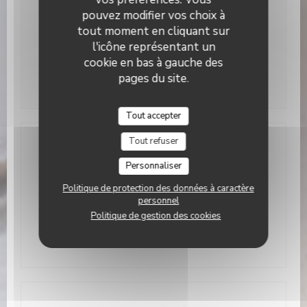
Mardi
Fermé
pouvez modifier vos choix à
tout moment en cliquant sur
Mer
-
Sam
19h00 - 22h30
l'icône représentant un
cookie en bas à gauche des
Dimanche
Fermé
pages du site.
Tout accepter
Tout refuser
Adresse
Personnaliser
19 Rue Roucher, 34000 Montpellier 34000
Politique de protection des données à caractère
((ouvre une nouvelle fenêtre)
Montpellier
personnel
04 67 60 93 53
Politique de gestion des cookies
Facebook ((ouvre une nouvelle fenê
Instagram ((ouvre une nouvel