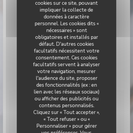
cookies sur ce site, pouvant
Cuisine
impliquer la collecte de
Fait maison, Produits frais, Cuisine Traditionnelle,
données à caractère
Terroir
personnel. Les cookies dits «
nécessaires » sont
Type de restaurant
obligatoires et installés par
Bistronomique
défaut. D'autres cookies
Services
facultatifs nécessitent votre
Climatisation, Privatisation, Terrasse, Accès Wifi
consentement. Ces cookies
facultatifs servent à analyser
Moyens de paiement
votre navigation, mesurer
Apple Pay, Paiement Sans Contact, Espèces, Visa,
l'audience du site, proposer
Chèques, Carte Bleue
des fonctionnalités (ex : en
lien avec les réseaux sociaux)
ou afficher des publicités ou
Horaires
contenus personnalisés.
L’Alchimiste
Cliquez sur « Tout accepter »,
« Tout refuser » ou «
Lundi
19h00 - 22h30
Personnaliser » pour gérer
vos préférences. Vous