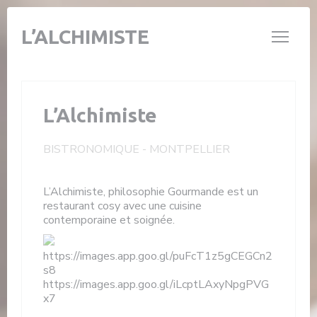
Personnalisation de vos choix en matière de cookies
L’ALCHIMISTE
L’Alchimiste
BISTRONOMIQUE
-
MONTPELLIER
L’Alchimiste, philosophie Gourmande est un
restaurant cosy avec une cuisine
contemporaine et soignée.
https://images.app.goo.gl/puFcT1z5gCEGCn2
s8
https://images.app.goo.gl/iLcptLAxyNpgPVG
x7