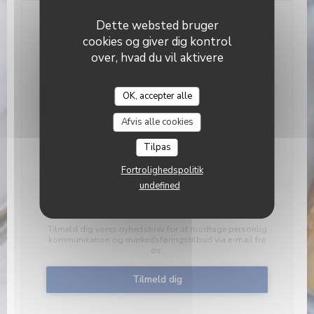
Dette websted bruger
Kontakt os
cookies og giver dig kontrol
over, hvad du vil aktivere
Book et bord
OK, accepter alle
Gavekort
L’Alchimiste
Afvis alle cookies
Tilpas
Fortrolighedspolitik
undefined
Hold dig opdateret
*
Tilmeld dig vores nyhedsbrev for at modtage personlig
kommunikation og markedsføringstilbud via e-mail fra
os.
Tilmeld dig