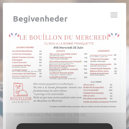
CCookie-styringspanel
L’ALCHIMISTE
Begivenheder
HVER ONSDAG FRA 09H00 TIL 23H00