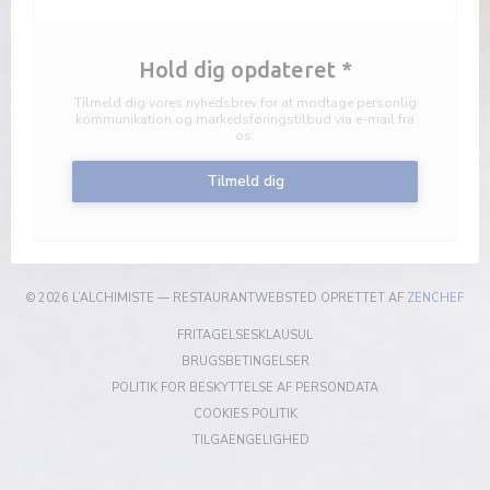
Hold dig opdateret
*
Tilmeld dig vores nyhedsbrev for at modtage personlig
kommunikation og markedsføringstilbud via e-mail fra
os.
Tilmeld dig
((ÅB
© 2026 L’ALCHIMISTE — RESTAURANTWEBSTED OPRETTET AF
ZENCHEF
((ÅBNER I ET NYT VINDUE))
FRITAGELSESKLAUSUL
((ÅBNER I ET NYT VINDUE))
BRUGSBETINGELSER
((ÅBNER I ET NYT 
POLITIK FOR BESKYTTELSE AF PERSONDATA
((ÅBNER I ET NYT VINDUE))
COOKIES POLITIK
((ÅBNER I ET NYT VINDUE))
TILGAENGELIGHED