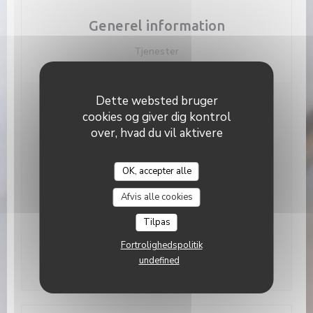
Generel information
Tjenester
Dette websted bruger
Åbningstider
cookies og giver dig kontrol
over, hvad du vil aktivere
Mandag
19:00 - 22:30
OK, accepter alle
L’Alchimiste
Tirsdag
Lukket
Afvis alle cookies
Ons
-
Lor
19:00 - 22:30
Tilpas
Fortrolighedspolitik
Søndag
Lukket
undefined