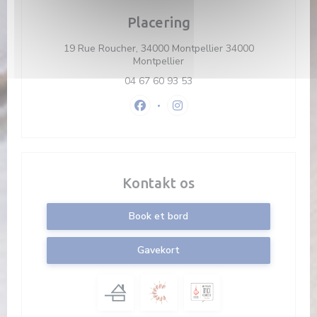
Placering
19 Rue Roucher, 34000 Montpellier 34000
((åbner i et nyt vindue))
Montpellier
04 67 60 93 53
Facebook ((åbner i et nyt vindue))
Instagram ((åbner i et nyt vi
Kontakt os
Book et bord
Gavekort